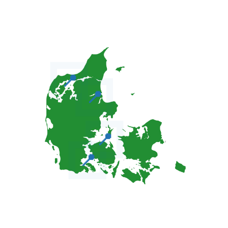
📍
📍
📍
📍