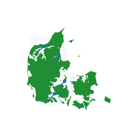
📍
📍
📍
📍