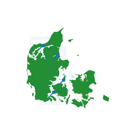
📍
📍
📍
📍